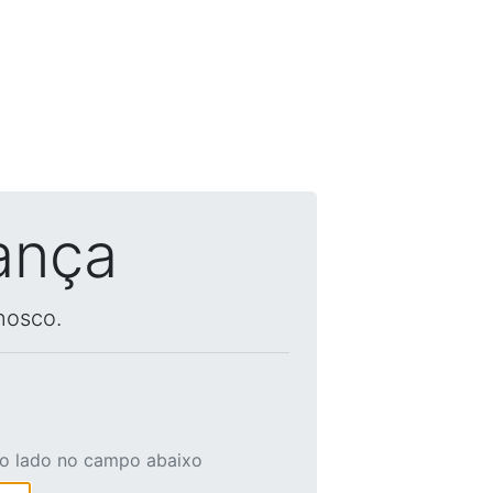
ança
nosco.
ao lado no campo abaixo