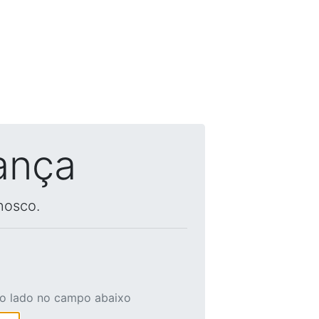
ança
nosco.
ao lado no campo abaixo