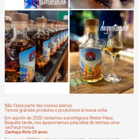
Não fazia parte dos nossos planos.
Temos grandes produtos e produtores à nossa volta.
Em agosto de 2020 visitamos a prestigiosa Weber Haus.
Naquela tarde, nos apaixonamos pela idéia de termos uma
cachaça nossa.
Cachaça Rota 20 anos.