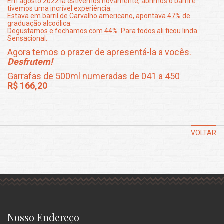
Em agosto 2022 lá estivemos novamente, abrimos o barril e
tivemos uma incrível experiência.
Estava em barril de Carvalho americano, apontava 47% de
graduação alcoólica.
Degustamos e fechamos com 44%. Para todos ali ficou linda.
Sensacional.
Agora temos o prazer de apresentá-la a vocês.
Desfrutem!
Garrafas de 500ml numeradas de 041 a 450
R$ 166,20
VOLTAR
Nosso Endereço